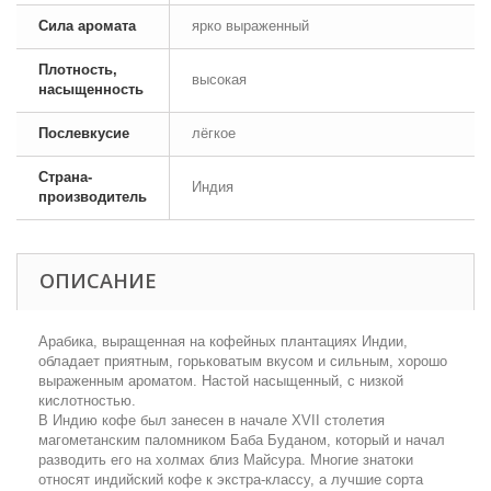
Сила аромата
ярко выраженный
Плотность,
высокая
насыщенность
Послевкусие
лёгкое
Страна-
Индия
производитель
ОПИСАНИЕ
Арабика, выращенная на кофейных плантациях Индии,
обладает приятным, горьковатым вкусом и сильным, хорошо
выраженным ароматом. Настой насыщенный, с низкой
кислотностью.
В Индию кофе был занесен в начале XVII столетия
магометанским паломником Баба Буданом, который и начал
разводить его на холмах близ Майсура. Многие знатоки
относят индийский кофе к экстра-классу, а лучшие сорта